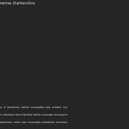
mantas Stankevičius
imas iš bendrosios dalinės nuosavybės
kaip atsiskirti nuo
ne
advokatas Kaune
Bendroji dalinė nuosavybė
tarnaujantis
sidalinimas
civilinė byla
nuosavybės atidalijimas
santuokos