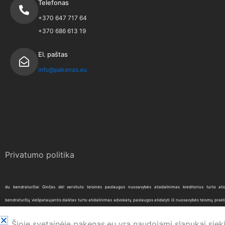
Telefonas
+370 647 717 64
+370 686 613 19
El. paštas
info@pakenas.eu
Privatumo politika
du bendraturčiai
Ginčas dėl servituto
teisinės paslaugos
nuosavybės atsidalinimas
kreditorius
turto ati
bendraturčių
viešpataujantis daiktas
turto atidalinimas
advokatų paslaugos
atidalyti iš nuosavybės
teismų prakt
daiktas
Servituto nustatymo schema
skyrybos
Žemės sklypas
noriu atsidalinti turtą
skyrybų advokatas
bendr
Šioje svetainėje pakenas.eu yra naudojami slapukai sieki