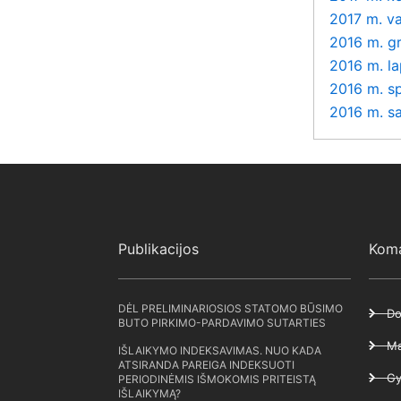
2017 m. v
2016 m. g
2016 m. la
2016 m. sp
2016 m. s
Publikacijos
Kom
DĖL PRELIMINARIOSIOS STATOMO BŪSIMO
Do
BUTO PIRKIMO-PARDAVIMO SUTARTIES
Ma
IŠLAIKYMO INDEKSAVIMAS. NUO KADA
ATSIRANDA PAREIGA INDEKSUOTI
Gy
PERIODINĖMIS IŠMOKOMIS PRITEISTĄ
IŠLAIKYMĄ?