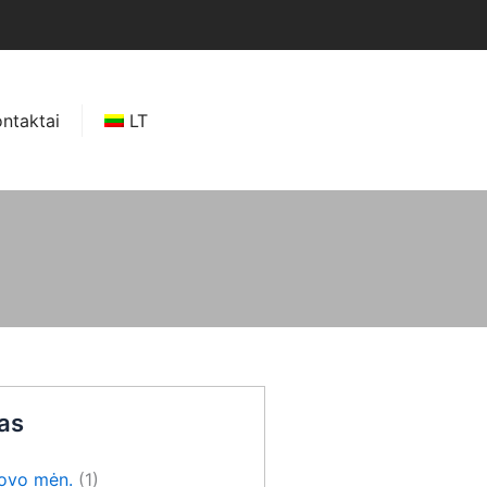
ntaktai
LT
as
ovo mėn.
(1)