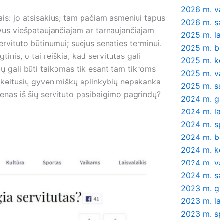
2026 m. v
ejais: jo atsisakius; tam pačiam asmeniui tapus
2026 m. s
žuvus viešpataujančiajam ar tarnaujančiajam
2025 m. la
ervituto būtinumui; suėjus senaties terminui.
2025 m. bi
nis, o tai reiškia, kad servitutas gali
2025 m. k
dų gali būti taikomas tik esant tam tikroms
2025 m. v
sikeitusių gyvenimiškų aplinkybių nepakanka
2025 m. s
vienas iš šių servituto pasibaigimo pagrindų?
2024 m. g
2024 m. la
2024 m. s
2024 m. b
2024 m. k
2024 m. v
2024 m. s
2023 m. g
2023 m. la
2023 m. s