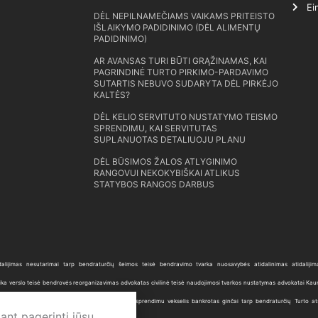
Ei
DĖL NEPILNAMEČIAMS VAIKAMS PRITEISTO
IŠLAIKYMO PADIDINIMO (DĖL ALIMENTŲ
PADIDINIMO)
AR AVANSAS TURI BŪTI GRĄŽINAMAS, KAI
PAGRINDINĖ TURTO PIRKIMO-PARDAVIMO
SUTARTIS NEBUVO SUDARYTA DĖL PIRKĖJO
KALTĖS?
DĖL KELIO SERVITUTO NUSTATYMO TEISMO
SPRENDIMU, KAI SERVITUTAS
SUPLANUOTAS DETALIUOJU PLANU
DĖL BŪSIMOS ŽALOS ATLYGINIMO
RANGOVUI NEKOKYBIŠKAI ATLIKUS
STATYBOS RANGOS DARBUS
dalijimas
nesutarimai tarp bendraturčių
šeimos teisė
bendravimo tvarka
nuosavybės atidalinimas
atidalij
ika
verslo teisė
bendrovės reorganizavimas
advokatas
civilinė teisė
naudojimosi tvarkos nustatymas
advokatai Kau
o turto valdymas
servituto nustatymas teismo sprendimu
vekselis
bankrotas
ginčai tarp bendraturčių
Turto at
ant pagerinti jūsų