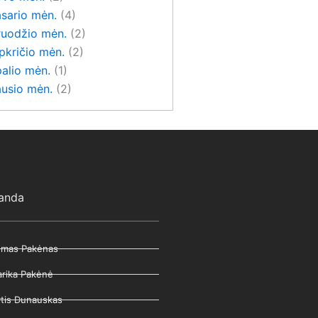
asario mėn.
(4)
ruodžio mėn.
(2)
pkričio mėn.
(2)
alio mėn.
(1)
ausio mėn.
(2)
anda
mas Pakėnas
rika Pakėnė
tis Dunauskas