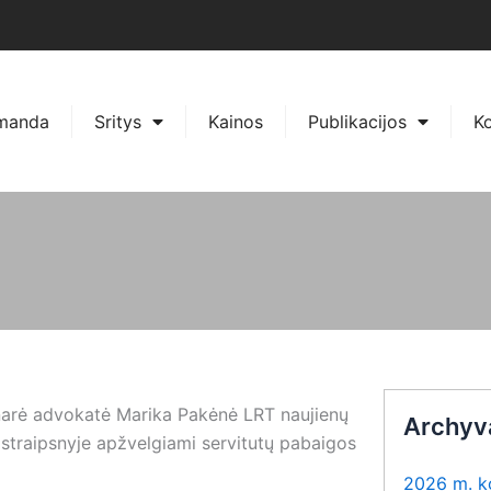
manda
Sritys
Kainos
Publikacijos
Ko
arė advokatė Marika Pakėnė LRT naujienų
Archyv
t straipsnyje apžvelgiami servitutų pabaigos
2026 m. k