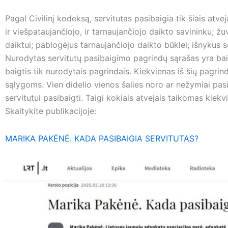
Pagal Civilinį kodeksą, servitutas pasibaigia tik šiais atv
ir viešpataujančiojo, ir tarnaujančiojo daikto savininku; 
daiktui; pablogėjus tarnaujančiojo daikto būklei; išnykus s
Nurodytas servitutų pasibaigimo pagrindų sąrašas yra baigti
baigtis tik nurodytais pagrindais. Kiekvienas iš šių pagrin
sąlygoms. Vien didelio vienos šalies noro ar nežymiai pa
servitutui pasibaigti. Taigi kokiais atvejais taikomas kiek
Skaitykite publikacijoje:
MARIKA PAKĖNĖ. KADA PASIBAIGIA SERVITUTAS?