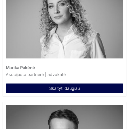
Marika Pakėnė
Asocijuota partnerė | advokatė
Skaityti daugiau