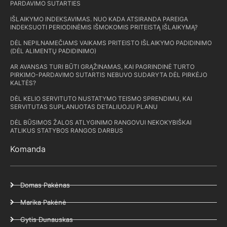
PARDAVIMO SUTARTIES
IŠLAIKYMO INDEKSAVIMAS. NUO KADA ATSIRANDA PAREIGA
INDEKSUOTI PERIODINĖMIS IŠMOKOMIS PRITEISTĄ IŠLAIKYMĄ?
DĖL NEPILNAMEČIAMS VAIKAMS PRITEISTO IŠLAIKYMO PADIDINIMO
(DĖL ALIMENTŲ PADIDINIMO)
AR AVANSAS TURI BŪTI GRĄŽINAMAS, KAI PAGRINDINĖ TURTO
PIRKIMO-PARDAVIMO SUTARTIS NEBUVO SUDARYTA DĖL PIRKĖJO
KALTĖS?
DĖL KELIO SERVITUTO NUSTATYMO TEISMO SPRENDIMU, KAI
SERVITUTAS SUPLANUOTAS DETALIUOJU PLANU
DĖL BŪSIMOS ŽALOS ATLYGINIMO RANGOVUI NEKOKYBIŠKAI
ATLIKUS STATYBOS RANGOS DARBUS
Komanda
Domas Pakėnas
Marika Pakėnė
Gytis Dunauskas