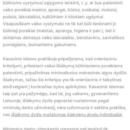
būtinoms vystymosi sąlygoms tenkinti, t. y. ar bus patenkinti
vaiko poreikiai maistui, aprangai, būstui, sveikatai, mokslui,
poilsiui, laisvalaikiui, kultūriniam ir kitokiam ugdymui.
Visapusiškam vaiko vystymuisi ne tik turi būti tenkinami jo
būtinieji poreikiai (maistas, apranga, higiena ir pan.), bet ir
skiriamas dėmesys vaiko laisvalaikio, bendravimo, saviraiškos
pomėgiams, lavinamiems gabumams.
Kasacinio teismo praktikoje pripažįstama, kad orientaciniu
kriterijumi, priteisiant vaikui išlaikymą būtiniesiems poreikiams
patenkinti, pripažintinas minimaliosios mėnesinės algos dydžio
išlaikymas, tačiau šis kriterijus yra tik orientacinis ir taikytinas
atsižvelgiant į konkrečias bylos aplinkybes. Kasacinis teismas
taip pat yra pažymėjęs, kad tai, jog vaikams, gyvenantiems
Lietuvoje, išlaikymo dydis paprastai nustatomas pagal
minimalų darbo užmokestį, nėra suformuota ir sektina praktika,
nes
išlaikymo dydis nustatomas kiekvienu atveju individualiai
.
Minimalus darbo užmokestis paprastai gali tenkinti tik