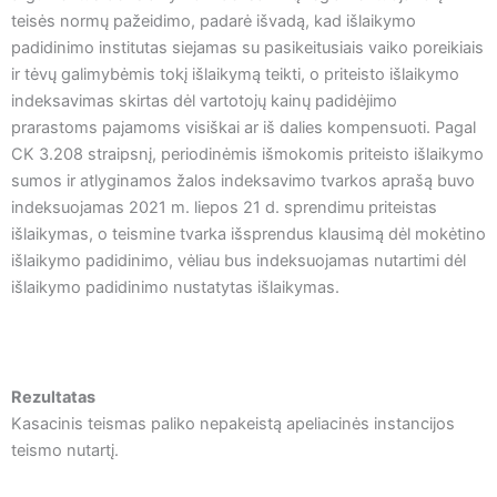
teisės normų pažeidimo, padarė išvadą, kad išlaikymo
padidinimo institutas siejamas su pasikeitusiais vaiko poreikiais
ir tėvų galimybėmis tokį išlaikymą teikti, o priteisto išlaikymo
indeksavimas skirtas dėl vartotojų kainų padidėjimo
prarastoms pajamoms visiškai ar iš dalies kompensuoti. Pagal
CK 3.208 straipsnį, periodinėmis išmokomis priteisto išlaikymo
sumos ir atlyginamos žalos indeksavimo tvarkos aprašą buvo
indeksuojamas 2021 m. liepos 21 d. sprendimu priteistas
išlaikymas, o teismine tvarka išsprendus klausimą dėl mokėtino
išlaikymo padidinimo, vėliau bus indeksuojamas nutartimi dėl
išlaikymo padidinimo nustatytas išlaikymas.
Rezultatas
Kasacinis teismas paliko nepakeistą apeliacinės instancijos
teismo nutartį.