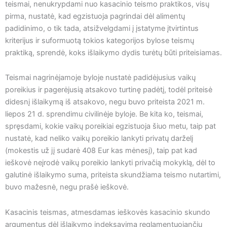
teismai, nenukrypdami nuo kasacinio teismo praktikos, visų
pirma, nustatė, kad egzistuoja pagrindai dėl alimentų
padidinimo, o tik tada, atsižvelgdami į įstatyme įtvirtintus
kriterijus ir suformuotą tokios kategorijos bylose teismų
praktiką, sprendė, koks išlaikymo dydis turėtų būti priteisiamas.
Teismai nagrinėjamoje byloje nustatė padidėjusius vaikų
poreikius ir pagerėjusią atsakovo turtinę padėtį, todėl priteisė
didesnį išlaikymą iš atsakovo, negu buvo priteista 2021 m.
liepos 21 d. sprendimu civilinėje byloje. Be kita ko, teismai,
spręsdami, kokie vaikų poreikiai egzistuoja šiuo metu, taip pat
nustatė, kad neliko vaikų poreikio lankyti privatų darželį
(mokestis už jį sudarė 408 Eur kas mėnesį), taip pat kad
ieškovė neįrodė vaikų poreikio lankyti privačią mokyklą, dėl to
galutinė išlaikymo suma, priteista skundžiama teismo nutartimi,
buvo mažesnė, negu prašė ieškovė.
Kasacinis teismas, atmesdamas ieškovės kasacinio skundo
argumentus dėl išlaikymo indeksavimą reglamentuojančių