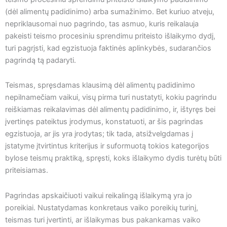
(dėl alimentų padidinimo) arba sumažinimo. Bet kuriuo atveju,
nepriklausomai nuo pagrindo, tas asmuo, kuris reikalauja
pakeisti teismo procesiniu sprendimu priteisto išlaikymo dydį,
turi pagrįsti, kad egzistuoja faktinės aplinkybės, sudarančios
pagrindą tą padaryti.
Teismas, spręsdamas klausimą dėl alimentų padidinimo
nepilnamečiam vaikui, visų pirma turi nustatyti, kokiu pagrindu
reiškiamas reikalavimas dėl alimentų padidinimo, ir, ištyręs bei
įvertinęs pateiktus įrodymus, konstatuoti, ar šis pagrindas
egzistuoja, ar jis yra įrodytas; tik tada, atsižvelgdamas į
įstatyme įtvirtintus kriterijus ir suformuotą tokios kategorijos
bylose teismų praktiką, spręsti, koks išlaikymo dydis turėtų būti
priteisiamas.
Pagrindas apskaičiuoti vaikui reikalingą išlaikymą yra jo
poreikiai. Nustatydamas konkretaus vaiko poreikių turinį,
teismas turi įvertinti, ar išlaikymas bus pakankamas vaiko