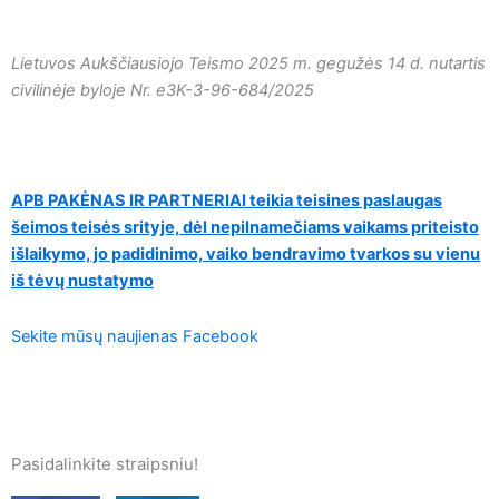
Lietuvos Aukščiausiojo Teismo 2025 m. gegužės 14 d. nutartis
civilinėje byloje Nr. e3K-3-96-684/2025
APB PAKĖNAS IR PARTNERIAI teikia teisines paslaugas
šeimos teisės srityje, dėl nepilnamečiams vaikams priteisto
išlaikymo, jo padidinimo, vaiko bendravimo tvarkos su vienu
iš tėvų nustatymo
Sekite mūsų naujienas Facebook
Pasidalinkite straipsniu!