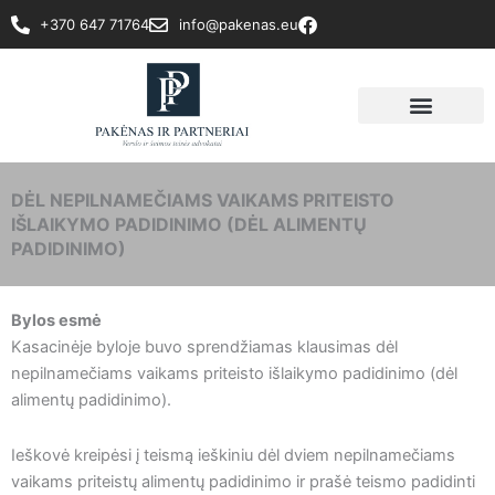
Pereiti
+370 647 71764
info@pakenas.eu
prie
turinio
DĖL NEPILNAMEČIAMS VAIKAMS PRITEISTO
IŠLAIKYMO PADIDINIMO (DĖL ALIMENTŲ
PADIDINIMO)
Bylos esmė
Kasacinėje byloje buvo sprendžiamas klausimas dėl
nepilnamečiams vaikams priteisto išlaikymo padidinimo (dėl
alimentų padidinimo).
Ieškovė kreipėsi į teismą ieškiniu dėl dviem nepilnamečiams
vaikams priteistų alimentų padidinimo ir prašė teismo padidinti