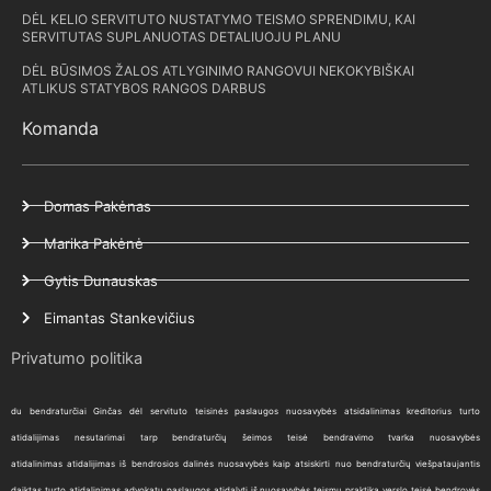
DĖL KELIO SERVITUTO NUSTATYMO TEISMO SPRENDIMU, KAI
SERVITUTAS SUPLANUOTAS DETALIUOJU PLANU
DĖL BŪSIMOS ŽALOS ATLYGINIMO RANGOVUI NEKOKYBIŠKAI
ATLIKUS STATYBOS RANGOS DARBUS
Komanda
Domas Pakėnas
Marika Pakėnė
Gytis Dunauskas
Eimantas Stankevičius
Privatumo politika
du bendraturčiai
Ginčas dėl servituto
teisinės paslaugos
nuosavybės atsidalinimas
kreditorius
turto
atidalijimas
nesutarimai tarp bendraturčių
šeimos teisė
bendravimo tvarka
nuosavybės
atidalinimas
atidalijimas iš bendrosios dalinės nuosavybės
kaip atsiskirti nuo bendraturčių
viešpataujantis
daiktas
turto atidalinimas
advokatų paslaugos
atidalyti iš nuosavybės
teismų praktika
verslo teisė
bendrovės