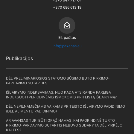
+370 647 717 64
+370 686 613 19
El. paštas
info@pakenas.eu
Publikacijos
DĖL PRELIMINARIOSIOS STATOMO BŪSIMO BUTO PIRKIMO-
PARDAVIMO SUTARTIES
IŠLAIKYMO INDEKSAVIMAS. NUO KADA ATSIRANDA PAREIGA
INDEKSUOTI PERIODINĖMIS IŠMOKOMIS PRITEISTĄ IŠLAIKYMĄ?
DĖL NEPILNAMEČIAMS VAIKAMS PRITEISTO IŠLAIKYMO PADIDINIMO
(DĖL ALIMENTŲ PADIDINIMO)
AR AVANSAS TURI BŪTI GRĄŽINAMAS, KAI PAGRINDINĖ TURTO
PIRKIMO-PARDAVIMO SUTARTIS NEBUVO SUDARYTA DĖL PIRKĖJO
KALTĖS?