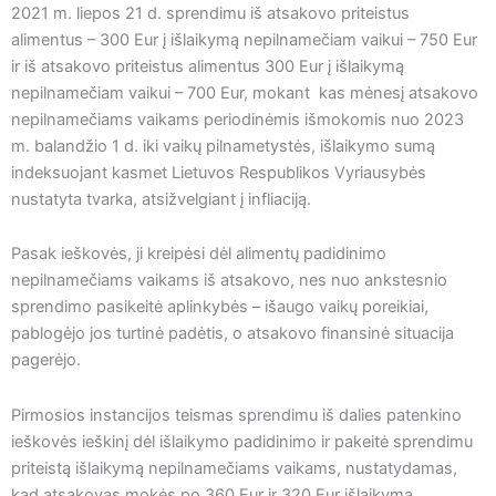
2021 m. liepos 21 d. sprendimu iš atsakovo priteistus
alimentus – 300 Eur į išlaikymą nepilnamečiam vaikui – 750 Eur
ir iš atsakovo priteistus alimentus 300 Eur į išlaikymą
nepilnamečiam vaikui – 700 Eur, mokant kas mėnesį atsakovo
nepilnamečiams vaikams periodinėmis išmokomis nuo 2023
m. balandžio 1 d. iki vaikų pilnametystės, išlaikymo sumą
indeksuojant kasmet Lietuvos Respublikos Vyriausybės
nustatyta tvarka, atsižvelgiant į infliaciją.
Pasak ieškovės, ji kreipėsi dėl alimentų padidinimo
nepilnamečiams vaikams iš atsakovo, nes nuo ankstesnio
sprendimo pasikeitė aplinkybės – išaugo vaikų poreikiai,
pablogėjo jos turtinė padėtis, o atsakovo finansinė situacija
pagerėjo.
Pirmosios instancijos teismas sprendimu iš dalies patenkino
ieškovės ieškinį dėl išlaikymo padidinimo ir pakeitė sprendimu
priteistą išlaikymą nepilnamečiams vaikams, nustatydamas,
kad atsakovas mokės po 360 Eur ir 320 Eur išlaikymą