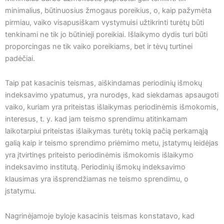
minimalius, būtinuosius žmogaus poreikius, o, kaip pažymėta
pirmiau, vaiko visapusiškam vystymuisi užtikrinti turėtų būti
tenkinami ne tik jo būtinieji poreikiai. Išlaikymo dydis turi būti
proporcingas ne tik vaiko poreikiams, bet ir tėvų turtinei
padėčiai.
Taip pat kasacinis teismas, aiškindamas periodinių išmokų
indeksavimo ypatumus, yra nurodęs, kad siekdamas apsaugoti
vaiko, kuriam yra priteistas išlaikymas periodinėmis išmokomis,
interesus, t. y. kad jam teismo sprendimu atitinkamam
laikotarpiui priteistas išlaikymas turėtų tokią pačią perkamąją
galią kaip ir teismo sprendimo priėmimo metu, įstatymų leidėjas
yra įtvirtinęs priteisto periodinėmis išmokomis išlaikymo
indeksavimo institutą. Periodinių išmokų indeksavimo
klausimas yra išsprendžiamas ne teismo sprendimu, o
įstatymu.
Nagrinėjamoje byloje kasacinis teismas konstatavo, kad