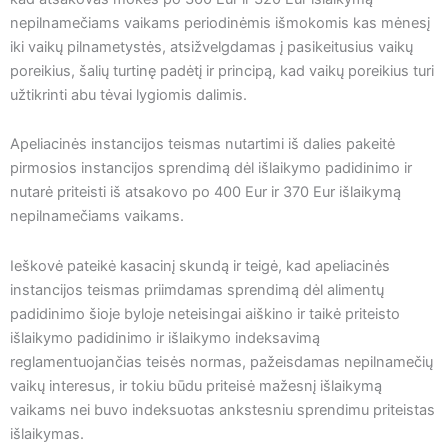
nepilnamečiams vaikams periodinėmis išmokomis kas mėnesį
iki vaikų pilnametystės, atsižvelgdamas į pasikeitusius vaikų
poreikius, šalių turtinę padėtį ir principą, kad vaikų poreikius turi
užtikrinti abu tėvai lygiomis dalimis.
Apeliacinės instancijos teismas nutartimi iš dalies pakeitė
pirmosios instancijos sprendimą dėl išlaikymo padidinimo ir
nutarė priteisti iš atsakovo po 400 Eur ir 370 Eur išlaikymą
nepilnamečiams vaikams.
Ieškovė pateikė kasacinį skundą ir teigė, kad apeliacinės
instancijos teismas priimdamas sprendimą dėl alimentų
padidinimo šioje byloje neteisingai aiškino ir taikė priteisto
išlaikymo padidinimo ir išlaikymo indeksavimą
reglamentuojančias teisės normas, pažeisdamas nepilnamečių
vaikų interesus, ir tokiu būdu priteisė mažesnį išlaikymą
vaikams nei buvo indeksuotas ankstesniu sprendimu priteistas
išlaikymas.