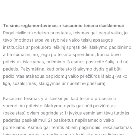
Teisinis reglamentavimas ir kasacinio teismo išaiškinimai
Pagal civilinio kodekso nuostatas, teismas gali pagal vaiko, jo
tėvo (motinos) arba valstybinės vaiko teisių apsaugos
institucijos ar prokuroro ieškinį spręsti dėl išlaikymo padidinimo
arba sumažinimo, jeigu po teismo sprendimo, kuriuo buvo
priteistas išlaikymas, priėmimo iš esmės pasikeitė šalių turtinė
padėtis. Pažymėtina, kad priteisto išlaikymo dydis gali būti
padidintas atsiradus papildomų vaiko priežiūros išlaidų (vaiko
liga, sužalojimas, slaugymas ar nuolatinė priežiūra).
Kasacinis teismas yra išaiškinęs, kad teismo procesiniu
sprendimu priteisto išlaikymo dydis gali būti peržiūrėtas
(pakeistas) dviem pagrindais: 1) įvykus esminiam tėvų turtinės
padėties pasikeitimui; 2) pasikeitus nepilnamečio vaiko
poreikiams. Asmuo gali remtis abiem pagrindais, reikalaudamas
teismo procesiniu sprendimu priteisto išlaikymo padidinimo