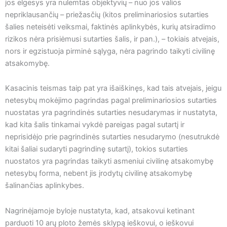
jos elgesys yra nulemtas objektyvių – nuo jos valios
nepriklausančių – priežasčių (kitos preliminariosios sutarties
šalies neteisėti veiksmai, faktinės aplinkybės, kurių atsiradimo
rizikos nėra prisiėmusi sutarties šalis, ir pan.), – tokiais atvejais,
nors ir egzistuoja pirminė sąlyga, nėra pagrindo taikyti civilinę
atsakomybę.
Kasacinis teismas taip pat yra išaiškinęs, kad tais atvejais, jeigu
netesybų mokėjimo pagrindas pagal preliminariosios sutarties
nuostatas yra pagrindinės sutarties nesudarymas ir nustatyta,
kad kita šalis tinkamai vykdė pareigas pagal sutartį ir
neprisidėjo prie pagrindinės sutarties nesudarymo (nesutrukdė
kitai šaliai sudaryti pagrindinę sutartį), tokios sutarties
nuostatos yra pagrindas taikyti asmeniui civilinę atsakomybę
netesybų forma, nebent jis įrodytų civilinę atsakomybę
šalinančias aplinkybes.
Nagrinėjamoje byloje nustatyta, kad, atsakovui ketinant
parduoti 10 arų ploto žemės sklypą ieškovui, o ieškovui