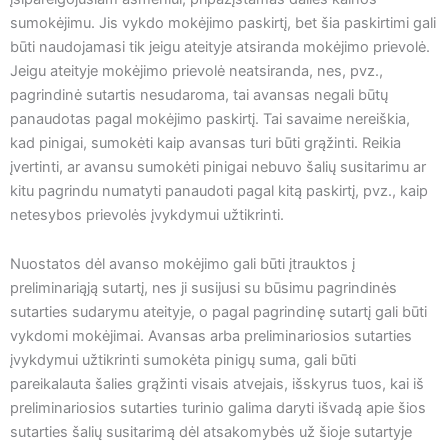
sumokėjimu. Jis vykdo mokėjimo paskirtį, bet šia paskirtimi gali
būti naudojamasi tik jeigu ateityje atsiranda mokėjimo prievolė.
Jeigu ateityje mokėjimo prievolė neatsiranda, nes, pvz.,
pagrindinė sutartis nesudaroma, tai avansas negali būtų
panaudotas pagal mokėjimo paskirtį. Tai savaime nereiškia,
kad pinigai, sumokėti kaip avansas turi būti grąžinti. Reikia
įvertinti, ar avansu sumokėti pinigai nebuvo šalių susitarimu ar
kitu pagrindu numatyti panaudoti pagal kitą paskirtį, pvz., kaip
netesybos prievolės įvykdymui užtikrinti.
Nuostatos dėl avanso mokėjimo gali būti įtrauktos į
preliminariąją sutartį, nes ji susijusi su būsimu pagrindinės
sutarties sudarymu ateityje, o pagal pagrindinę sutartį gali būti
vykdomi mokėjimai. Avansas arba preliminariosios sutarties
įvykdymui užtikrinti sumokėta pinigų suma, gali būti
pareikalauta šalies grąžinti visais atvejais, išskyrus tuos, kai iš
preliminariosios sutarties turinio galima daryti išvadą apie šios
sutarties šalių susitarimą dėl atsakomybės už šioje sutartyje