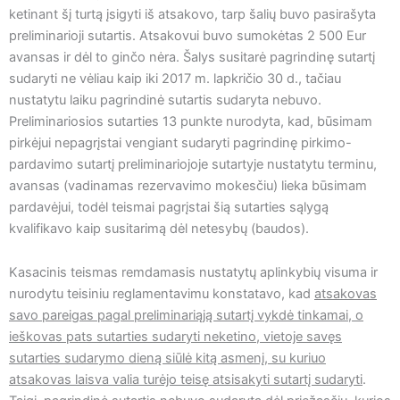
ketinant šį turtą įsigyti iš atsakovo, tarp šalių buvo pasirašyta
preliminarioji sutartis. Atsakovui buvo sumokėtas 2 500 Eur
avansas ir dėl to ginčo nėra. Šalys susitarė pagrindinę sutartį
sudaryti ne vėliau kaip iki 2017 m. lapkričio 30 d., tačiau
nustatytu laiku pagrindinė sutartis sudaryta nebuvo.
Preliminariosios sutarties 13 punkte nurodyta, kad, būsimam
pirkėjui nepagrįstai vengiant sudaryti pagrindinę pirkimo-
pardavimo sutartį preliminariojoje sutartyje nustatytu terminu,
avansas (vadinamas rezervavimo mokesčiu) lieka būsimam
pardavėjui, todėl teismai pagrįstai šią sutarties sąlygą
kvalifikavo kaip susitarimą dėl netesybų (baudos).
Kasacinis teismas remdamasis nustatytų aplinkybių visuma ir
nurodytu teisiniu reglamentavimu konstatavo, kad
atsakovas
savo pareigas pagal preliminariąją sutartį vykdė tinkamai, o
ieškovas pats sutarties sudaryti neketino, vietoje savęs
sutarties sudarymo dieną siūlė kitą asmenį, su kuriuo
atsakovas laisva valia turėjo teisę atsisakyti sutartį sudaryti
.