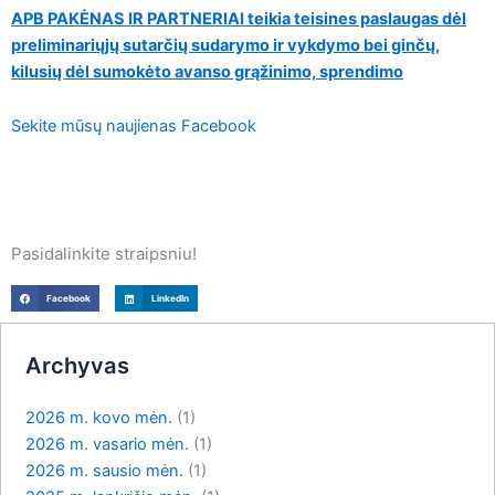
APB PAKĖNAS IR PARTNERIAI teikia teisines paslaugas dėl
preliminariųjų sutarčių sudarymo ir vykdymo bei ginčų,
kilusių dėl sumokėto avanso grąžinimo, sprendimo
Sekite mūsų naujienas Facebook
Pasidalinkite straipsniu!
Facebook
LinkedIn
Archyvas
2026 m. kovo mėn.
(1)
2026 m. vasario mėn.
(1)
2026 m. sausio mėn.
(1)