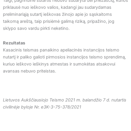
Taigi, pagrindinė sutartis nebuvo sudaryta dėl priežasčių, kurios
priklausė nuo ieškovo valios, kadangi jau sudarydamas
preliminariąją sutartį ieškovas žinojo apie jo sąskaitoms
taikomą areštą, taip prisiėmė galimą riziką, pripažino, jog
sklypo savo vardu pirkti neketino.
Rezultatas
Kasacinis teismas panaikino apeliacinės instancijos teismo
nutartį ir paliko galioti pirmosios instancijos teismo sprendimą,
kuriuo ieškovo ieškinys atmestas ir sumokėtas atsakovui
avansas nebuvo priteistas.
Lietuvos Aukščiausiojo Teismo 2021 m. balandžio 7 d. nutartis
civilinėje byloje Nr. e3K-3-75-378/2021