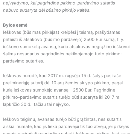
neįvykdymo, kai pagrindinė pirkimo-pardavimo sutartis
nebuvo sudaryta dėl būsimo pirkėjo kaltės.
Bylos esmė
Ieškovas (būsimas pirkėjas) kreipėsi į teismą, prašydamas
priteisti iš atsakovo (būsimo pardavėjo) 2500 Eur sumą, t. y.
ieškovo sumokėtą avansą, kurio atsakovas negrąžino ieškovui
šalims nesudarius pagrindinės nekilnojamojo turto pirkimo-
pardavimo sutarties.
Ieškovas nurodė, kad 2017 m. rugsėjo 15 d. šalys pasirašė
preliminariąją sutartį dėl 10 arų žemės sklypo pirkimo, pagal
kurią ieškovas sumokėjo avansą – 2500 Eur. Pagrindinė
pirkimo–pardavimo sutartis turėjo būti sudaryta iki 2017 m.
lapkričio 30 d., tačiau tai neįvyko.
Ieškovo teigimu, avansas turėjo būti grąžintas, nes sutartis
aiškiai numatė, kad jis lieka pardavėjui tik tuo atveju, jei pirkėjas
vengia pasirašyti pagrindinę sutartį. Ieškovas tvirtino, kad savo