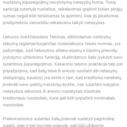
nustatytų įsipareigojimų nevykdymą netesybų forma. Tokią
sankciją sutartyje nustačius, reikalavimas grąžinti tokias pinigų
sumas negali būti tenkinamas ta apimtimi, kiek jis įskaitomas
priešpriešiniu vienarūšiu reikalavimu taikyti netesybas.
Lietuvos Aukščiausiasis Teismas, aiškindamas netesybų
taikymą reglamentuojančias materialiosios teisės normas, yra
pažymėjęs, kad netesybos atlieka esamų ir būsimų prievolių
įvykdymo užtikrinimo funkciją, skatindamos šalis įvykdyti savo
sutartinius įsipareigojimus. Kasacinio teismo praktikoje taip pat
pripažįstama, kad šalių teisė iš anksto susitarti dėl netesybų
(delspinigių, baudos) yra skirta ir tam, kad kreditoriui nereikėtų
įrodinėti savo patirtų nuostolių dydžio, nes sutartimi sulygtos
netesybos laikomos iš anksto nustatytais būsimais
kreditoriaus nuostoliais, kurie gali būti pripažinti minimaliais
nuostoliais.
Preliminariosios sutarties šalių prievolė sudaryti pagrindinę
sutartį, kaip ir bet kuri kita prievolė, gali būti užtikrinta