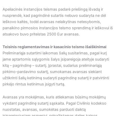
Apeliacinės instancijos teismas padarė priešingą išvadą ir
nusprendė, kad pagrindinė sutartis nebuvo sudaryta ne dėl
ieškovo kaltės, todėl avansas nelaikytinas netesybomis,
panaikino pirmosios instancijos teismo sprendimą ir ieškovui iš
atsakovo buvo priteistas 2500 Eur avansas.
Teisinis reglamentavimas ir kasacinio teismo išaiškinimai
Preliminariąja sutartimi laikomas šalių susitarimas, pagal kurį
jame aptartomis sąlygomis šalys įsipareigoja ateityje sudaryti
kitą – pagrindinę – sutartį. Įprastai, sudarius preliminariąją
pirkimo-pardavimo sutartį, sumokamas avansas siekiant
užtikrinti šalių ketinimą sudaryti pagrindinę sutartį ir patvirtinti
pirkėjo rimtus ketinimus įsigyti turtą.
Avansas yra mokėjimas, kuris atliekamas būsimų mokėjimų
vykdant pagrindinę sutartį sąskaita. Pagal Civilinio kodekso
nuostatas, avansas, sumokėtas parduoti daiktą
įsipareigojusiam asmeniui, pripažįstamas dalies kainos