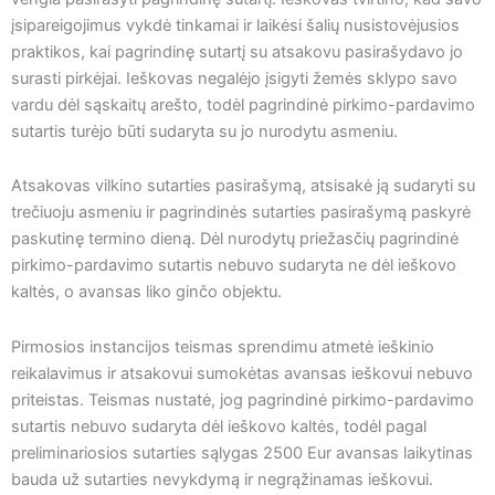
įsipareigojimus vykdė tinkamai ir laikėsi šalių nusistovėjusios
praktikos, kai pagrindinę sutartį su atsakovu pasirašydavo jo
surasti pirkėjai. Ieškovas negalėjo įsigyti žemės sklypo savo
vardu dėl sąskaitų arešto, todėl pagrindinė pirkimo-pardavimo
sutartis turėjo būti sudaryta su jo nurodytu asmeniu.
Atsakovas vilkino sutarties pasirašymą, atsisakė ją sudaryti su
trečiuoju asmeniu ir pagrindinės sutarties pasirašymą paskyrė
paskutinę termino dieną. Dėl nurodytų priežasčių pagrindinė
pirkimo-pardavimo sutartis nebuvo sudaryta ne dėl ieškovo
kaltės, o avansas liko ginčo objektu.
Pirmosios instancijos teismas sprendimu atmetė ieškinio
reikalavimus ir atsakovui sumokėtas avansas ieškovui nebuvo
priteistas. Teismas nustatė, jog pagrindinė pirkimo-pardavimo
sutartis nebuvo sudaryta dėl ieškovo kaltės, todėl pagal
preliminariosios sutarties sąlygas 2500 Eur avansas laikytinas
bauda už sutarties nevykdymą ir negrąžinamas ieškovui.