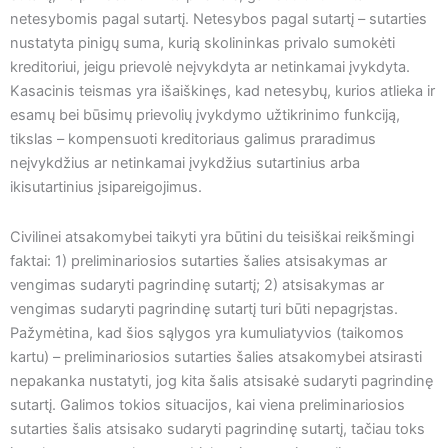
netesybomis pagal sutartį. Netesybos pagal sutartį – sutarties
nustatyta pinigų suma, kurią skolininkas privalo sumokėti
kreditoriui, jeigu prievolė neįvykdyta ar netinkamai įvykdyta.
Kasacinis teismas yra išaiškinęs, kad netesybų, kurios atlieka ir
esamų bei būsimų prievolių įvykdymo užtikrinimo funkciją,
tikslas – kompensuoti kreditoriaus galimus praradimus
neįvykdžius ar netinkamai įvykdžius sutartinius arba
ikisutartinius įsipareigojimus.
Civilinei atsakomybei taikyti yra būtini du teisiškai reikšmingi
faktai: 1) preliminariosios sutarties šalies atsisakymas ar
vengimas sudaryti pagrindinę sutartį; 2) atsisakymas ar
vengimas sudaryti pagrindinę sutartį turi būti nepagrįstas.
Pažymėtina, kad šios sąlygos yra kumuliatyvios (taikomos
kartu) – preliminariosios sutarties šalies atsakomybei atsirasti
nepakanka nustatyti, jog kita šalis atsisakė sudaryti pagrindinę
sutartį. Galimos tokios situacijos, kai viena preliminariosios
sutarties šalis atsisako sudaryti pagrindinę sutartį, tačiau toks